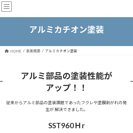
コ
ナ
東京メタルパック株式会社
ン
ビ
テ
ゲ
ン
ー
ツ
シ
アルミカチオン塗装
へ
ョ
ス
ン
キ
に
ッ
移
HOME
事業概要
アルミカチオン塗装
プ
動
アルミ部品の塗装性能が
アップ！！
従来からアルミ部品の塗装課題であったフクレや塗膜剥がれの発
生が 解決できました。
SST960Ｈr