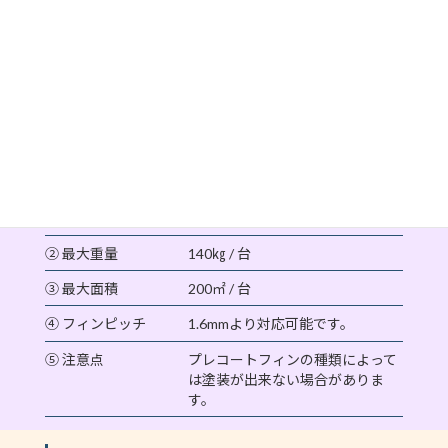
1.塗装種類
◎エポキシ樹脂系 カチオン電着塗装(黒色)
EPOXYRESIN CATION ELECTRODEPOSITION
COATING (BLACK)
☆ カチオン電着塗装は細部まで塗装ができ、エポキシ樹
脂系塗膜により耐食性が向上します。
2.被塗装物条件
3000W×1300L×800H (mm)
① 最大寸法
② 最大重量
140㎏ / 台
③ 最大面積
200㎡ / 台
④ フィンピッチ
1.6mmより対応可能です。
⑤ 注意点
プレコートフィンの種類によって
は塗装が出来ない場合がありま
す。