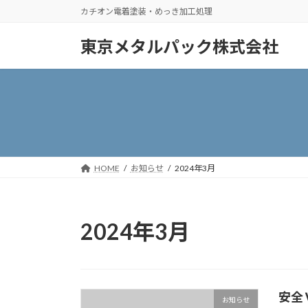
コ
ナ
カチオン電着塗装・めっき加工処理
ン
ビ
テ
ゲ
東京メタルパック株式会社
ン
ー
ツ
シ
へ
ョ
ス
ン
キ
に
ッ
移
プ
動
HOME
お知らせ
2024年3月
2024年3月
安全
お知らせ