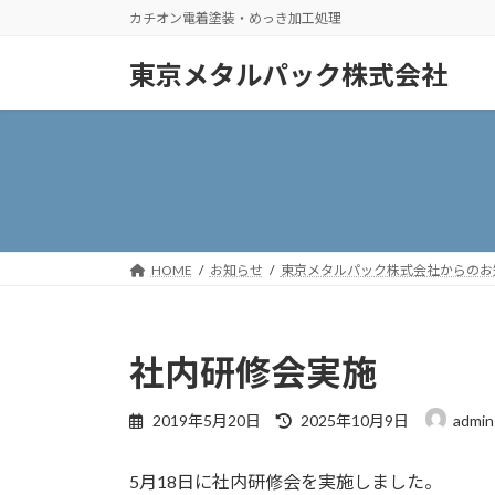
コ
ナ
カチオン電着塗装・めっき加工処理
ン
ビ
テ
ゲ
東京メタルパック株式会社
ン
ー
ツ
シ
へ
ョ
ス
ン
キ
に
ッ
移
プ
動
HOME
お知らせ
東京メタルパック株式会社からのお
社内研修会実施
最
2019年5月20日
2025年10月9日
admin
終
更
5月18日に社内研修会を実施しました。
新