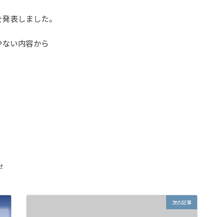
を発表しました。
少ない内容から
。
せ
次の記事