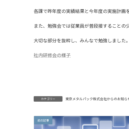
日
時
各課で昨年度の実績結果と今年度の実施計画
:
また、勉強会では従業員が普段接することの
大切な部分を抜粋し、みんなで勉強しました
社内研修会の様子
東京メタルパック株式会社からのお知ら
カテゴリー
前の記事