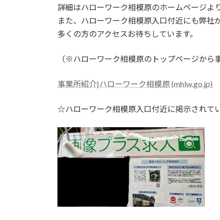
日
詳細はハローワーク相模原のホームページよ
時
また、ハローワーク相模原入口付近にも弊社
:
多くの方のアクセスお待ちしています。
（※ハローワーク相模原のトップページから
事業所紹介|ハローワーク相模原 (mhlw.go.jp)
☆ハローワーク相模原入口付近に掲示されてい