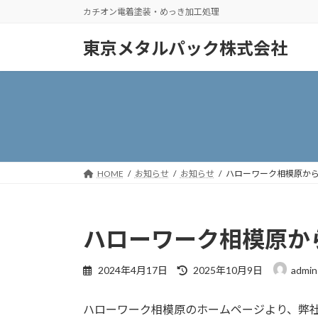
コ
ナ
カチオン電着塗装・めっき加工処理
ン
ビ
テ
ゲ
東京メタルパック株式会社
ン
ー
ツ
シ
へ
ョ
ス
ン
キ
に
ッ
移
プ
動
HOME
お知らせ
お知らせ
ハローワーク相模原か
ハローワーク相模原か
最
2024年4月17日
2025年10月9日
admin
終
更
ハローワーク相模原のホームページより、弊
新