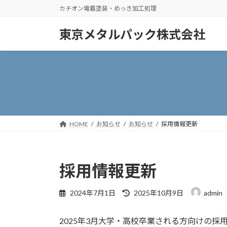
コ
ナ
カチオン電着塗装・めっき加工処理
ン
ビ
テ
ゲ
東京メタルパック株式会社
ン
ー
ツ
シ
へ
ョ
ス
ン
キ
に
ッ
移
プ
動
HOME
お知らせ
お知らせ
採用情報更新
採用情報更新
最
2024年7月1日
2025年10月9日
admin
終
更
2025年3月大学・高校卒業される方向けの採
新