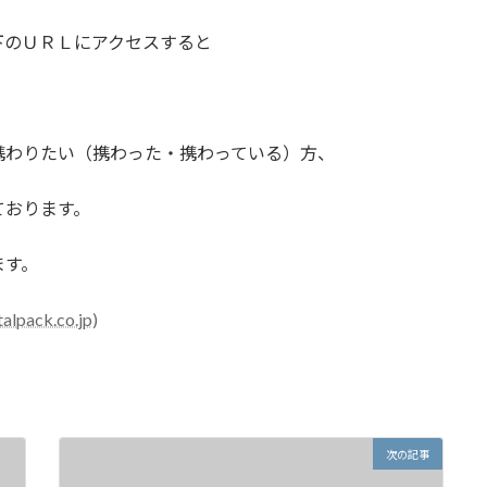
下のＵＲＬにアクセスすると
携わりたい（携わった・携わっている）方、
ております。
ます。
ck.co.jp)
次の記事